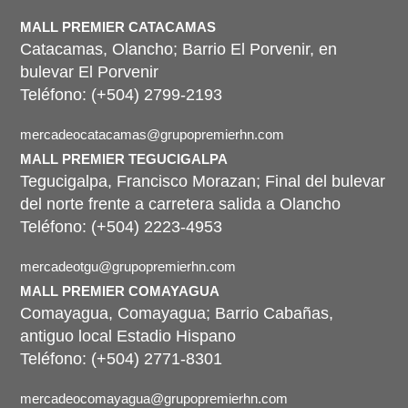
D
d
i
MALL PREMIER CATACAMAS
e
r
Catacamas, Olancho; Barrio El Porvenir, en
c
e
o
bulevar El Porvenir
c
r
c
Teléfono: (+504) 2799-2193
r
i
e
ó
mercadeocatacamas@grupopremierhn.com
o
n
*
d
MALL PREMIER TEGUCIGALPA
e
Tegucigalpa, Francisco Morazan; Final del bulevar
del norte frente a carretera salida a Olancho
Teléfono: (+504) 2223-4953
mercadeotgu@grupopremierhn.com
MALL PREMIER COMAYAGUA
Comayagua, Comayagua; Barrio Cabañas,
antiguo local Estadio Hispano
Teléfono: (+504) 2771-8301
mercadeocomayagua@grupopremierhn.com