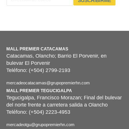
SUSCRIBIRME
i
r
r
e
e
c
c
c
c
i
i
ó
ó
n
n
c
d
o
MALL PREMIER CATACAMAS
e
r
Catacamas, Olancho; Barrio El Porvenir, en
c
r
o
bulevar El Porvenir
e
r
o
Teléfono: (+504) 2799-2193
r
d
e
e
mercadeocatacamas@grupopremierhn.com
o
*
MALL PREMIER TEGUCIGALPA
Tegucigalpa, Francisco Morazan; Final del bulevar
del norte frente a carretera salida a Olancho
Teléfono: (+504) 2223-4953
mercadeotgu@grupopremierhn.com