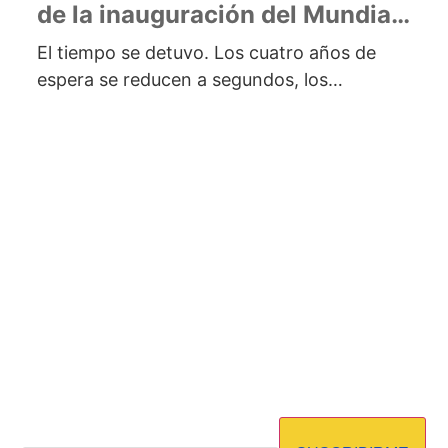
de la inauguración del Mundial
2026 en Honduras
El tiempo se detuvo. Los cuatro años de
espera se reducen a segundos, los
corazones laten a mil por...
OFERTAS
EVENTOS
PLANES
Suscribete a nuestro boletín para estar al
día en nuestros planes y tener la
¡Oportunidad de participar por premios y
beneficios!
de
Dirección de correo
*
correo