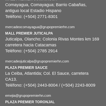
opuestas de la ciudad?...
Comayagua, Comayagua; Barrio Cabañas,
antiguo local Estadio Hispano
Teléfono: (+504) 2771-8301
mercadeocomayagua@grupopremierhn.com
MALL PREMIER JUTICALPA
Juticalpa, Olancho; Colonia Rivas Montes km 169
carretera hacia Catacamas
Teléfono: (+504) 2785 2914
mercadeojuticalpa@grupopremierhn.com
PLAZA PREMIER SAUCE
La Ceiba, Atlantida; Col. El Sauce, carretera
CA13.
Teléfono: (+504) 2443-8004 / (+504) 2243-8009
emejia@grupopremierhn.com
PLAZA PREMIER TORONJAL