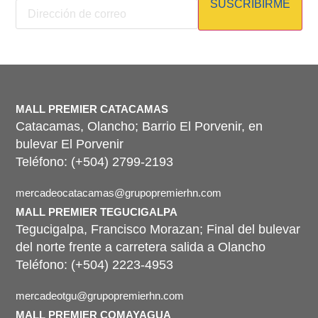
SUSCRIBIRME
correo
Compras
MALL PREMIER CATACAMAS
Catacamas, Olancho; Barrio El Porvenir, en
bulevar El Porvenir
Teléfono: (+504) 2799-2193
mercadeocatacamas@grupopremierhn.com
MALL PREMIER TEGUCIGALPA
Tegucigalpa, Francisco Morazan; Final del bulevar
¿Fin de semana ocupado? La
del norte frente a carretera salida a Olancho
ruta definitiva para resolver tu
Teléfono: (+504) 2223-4953
vida
¿Te ha pasado que llega el sábado y sientes
mercadeotgu@grupopremierhn.com
que tienes mil mandados en puntas
MALL PREMIER COMAYAGUA