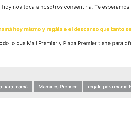
hoy nos toca a nosotros consentirla. Te esperamos e
 mamá hoy mismo y regálale el descanso que tanto s
do lo que Mall Premier y Plaza Premier tiene para ofr
ra para mamá
Mamá es Premier
regalo para mamá 