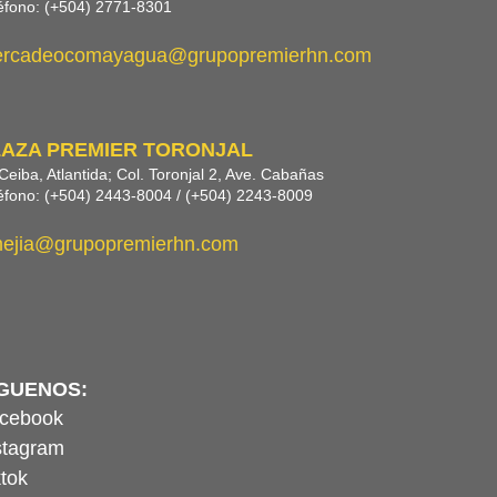
éfono: (+504) 2771-8301
rcadeocomayagua@grupopremierhn.com
LAZA PREMIER TORONJAL
Ceiba, Atlantida; Col. Toronjal 2, Ave. Cabañas
éfono: (+504) 2443-8004 / (+504) 2243-8009
ejia@grupopremierhn.com
ÍGUENOS:
cebook
stagram
ktok