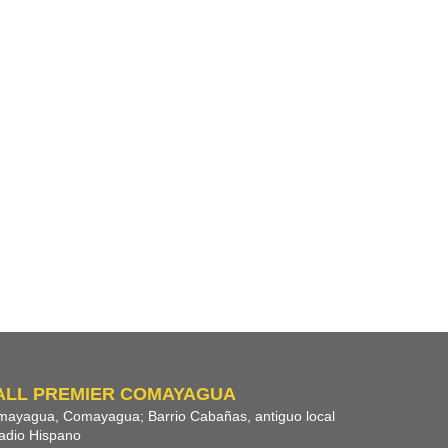
ALL PREMIER COMAYAGUA
ayagua, Comayagua; Barrio Cabañas, antiguo local
adio Hispano