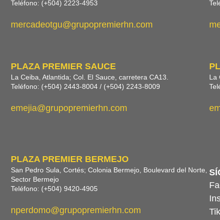
Teléfono: (+504) 2223-4953
Tel
mercadeotgu@grupopremierhn.com
me
PLAZA PREMIER SAUCE
P
La Ceiba, Atlantida; Col. El Sauce, carretera CA13.
La 
Teléfono: (+504) 2443-8004 / (+504) 2243-8009
Tel
emejia@grupopremierhn.com
em
PLAZA PREMIER BERMEJO
San Pedro Sula, Cortés; Colonia Bermejo, Boulevard del Norte,
S
Sector Bermejo
Fa
Teléfono: (+504) 9420-4905
In
nperdomo@grupopremierhn.com
Ti